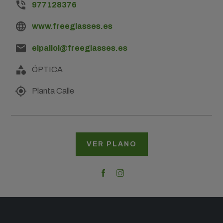
phone_in_talk
977128376
language
www.freeglasses.es
email
elpallol@freeglasses.es
category
ÓPTICA
my_location
Planta Calle
VER PLANO