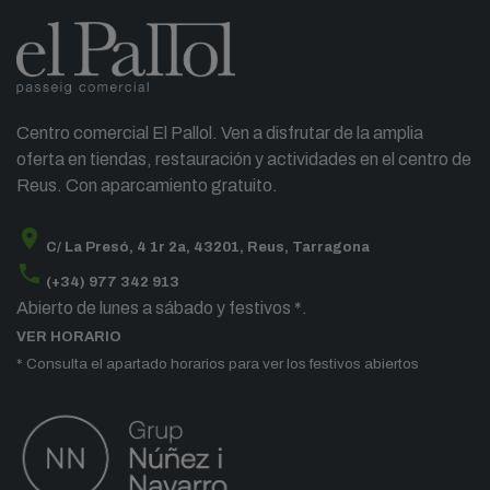
Centro comercial El Pallol. Ven a disfrutar de la amplia
oferta en tiendas, restauración y actividades en el centro de
Reus. Con aparcamiento gratuito.
location_on
C/ La Presó, 4 1r 2a, 43201, Reus, Tarragona
phone
(+34) 977 342 913
Abierto de lunes a sábado y festivos *.
VER HORARIO
* Consulta el apartado horarios para ver los festivos abiertos