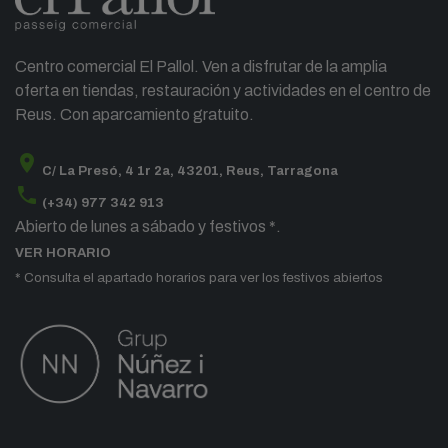
Centro comercial El Pallol. Ven a disfrutar de la amplia
oferta en tiendas, restauración y actividades en el centro de
Reus. Con aparcamiento gratuito.
location_on
C/ La Presó, 4 1r 2a, 43201, Reus, Tarragona
phone
(+34) 977 342 913
Abierto de lunes a sábado y festivos *.
VER HORARIO
* Consulta el apartado horarios para ver los festivos abiertos