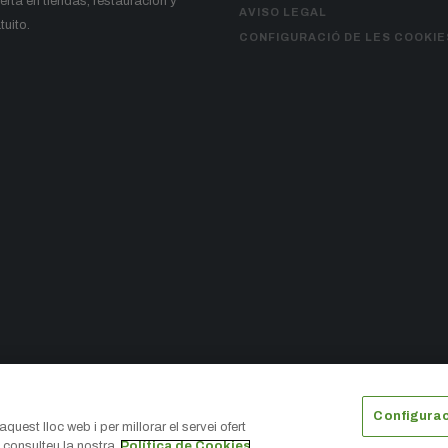
ferta en tiendas, restauración y
AVISO LEGAL
uito.
CONFIGURACIÓ DE LES COOKIE
Configurac
TOP
quest lloc web i per millorar el servei ofert
 consulteu la nostra
Política de Cookies