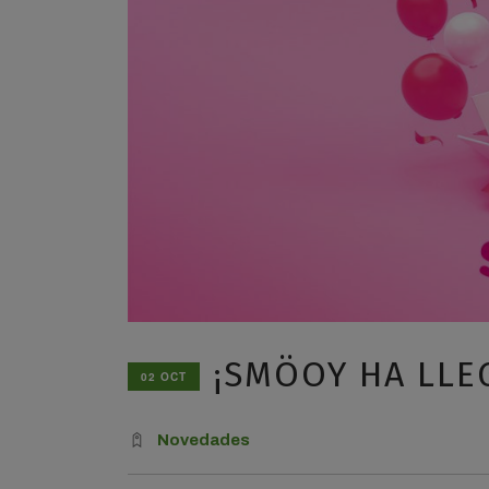
¡SMÖOY HA LLEG
02 OCT
Novedades