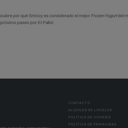
Descubre por qué Smöoy es considerado el mejor
Frozen Yogurt
del m
 próximo paseo por El Pallol.
CONTACTO
ALQUILER DE LOCALES
POLÍTICA DE COOKIES
POLÍTICA DE PRIVACIDAD