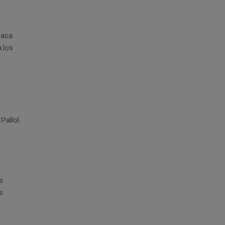
taca
 los
Pallol
s
s