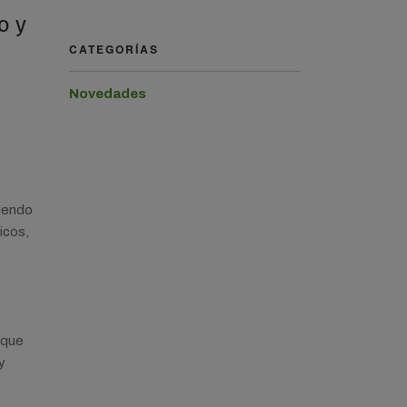
o y
CATEGORÍAS
Novedades
siendo
icos,
 que
y