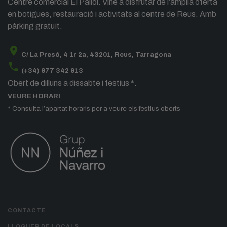
Centre comercial El Pallol. Vine a disfrutar de l’àmplia oferta
en botigues, restauració i activitats al centre de Reus. Amb
pàrking gratuït.
location_on
C/ La Presó, 4 1r 2a, 43201, Reus, Tarragona
phone
(+34) 977 342 913
Obert de dilluns a dissabte i festius *.
VEURE HORARI
* Consulta l’apartat horaris per a veure els festius oberts
CONTACTE
LLOGUER DE LOCALS