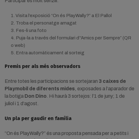
Participar és molt senzill:
Visita l’exposició “On és PlayWally?” a El Pallol
Troba el personatge amagat
Fes-li una foto
Puja-la a través del formulari d’“Amics per Sempre” (QR
o web)
Entra automàticament al sorteig
Premis per als més observadors
Entre totes les participacions se sortejaran
3 caixes de
Playmobil de diferents mides
, exposades a l’aparador de
la botiga
Don Dino
. Hi haurà 3 sortejos: l’1 de juny; 1 de
juliol i 1 d’agost.
Un pla per gaudir en família
“On és PlayWally?” és una proposta pensada per a petits i