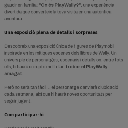
gaudir en família:
“On és PlayWally?”
, una experiència
divertida que converteix la teva visita en una autèntica
aventura.
Una exposició plena de detalls i sorpreses
Descobreix una exposició única de figures de Playmobil
inspirada en les mítiques escenes dels llibres de Wally. Un
univers ple de personatges, escenaris i detalls on, entre tots
ells, hi haurà un repte molt clar:
trobar el PlayWally
amagat
.
Però no serà tan fàcil… el personatge canviarà d’ubicació
cada setmana, així que hi haurà noves oportunitats per
seguir jugant.
Com participar-hi