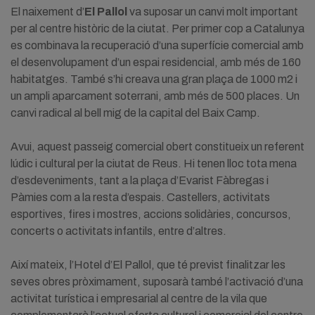
El naixement d’
El Pallol
va suposar un canvi molt important
per al centre històric de la ciutat. Per primer cop a Catalunya
es combinava la recuperació d’una superfície comercial amb
el desenvolupament d’un espai residencial, amb més de 160
habitatges. També s’hi creava una gran plaça de 1000 m2 i
un ampli aparcament soterrani, amb més de 500 places. Un
canvi radical al bell mig de la capital del Baix Camp.
Avui, aquest passeig comercial obert constitueix un referent
lúdic i cultural per la ciutat de Reus. Hi tenen lloc tota mena
d’esdeveniments, tant a la plaça d’Evarist Fàbregas i
Pàmies com a la resta d’espais. Castellers, activitats
esportives, fires i mostres, accions solidàries, concursos,
concerts o activitats infantils, entre d’altres.
Així mateix, l’Hotel d’El Pallol, que té previst finalitzar les
seves obres pròximament, suposarà també l’activació d’una
activitat turística i empresarial al centre de la vila que