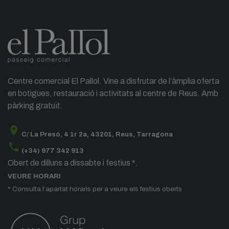
Centre comercial El Pallol. Vine a disfrutar de l’àmplia oferta
en botigues, restauració i activitats al centre de Reus. Amb
pàrking gratuït.
location_on
C/ La Presó, 4 1r 2a, 43201, Reus, Tarragona
phone
(+34) 977 342 913
Obert de dilluns a dissabte i festius *.
VEURE HORARI
* Consulta l’apartat horaris per a veure els festius oberts