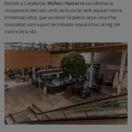
històric a Catalunya.
Núñez i Navarro
va culminar la
recuperació del casc antic de la ciutat amb aquest centre
comercial i urbà, que va néixer fa quinze anys i avui s’ha
consolidat com a punt de trobada i espai icònic al mig del
centre de la vila.