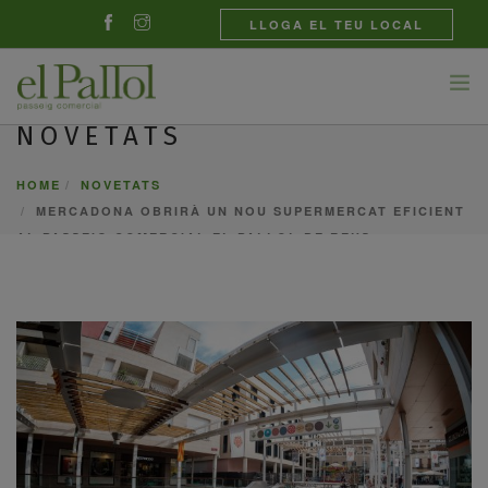
LLOGA EL TEU LOCAL
NOVETATS
BOTIGUES
HOME
NOVETATS
GASTRONOMIA
MERCADONA OBRIRÀ UN NOU SUPERMERCAT EFICIENT
NOVETATS
AL PASSEIG COMERCIAL EL PALLOL DE REUS
EL CENTRE
CONTACTE
CATALÀ