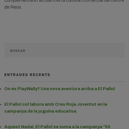
complementarà l’actual oferta cultural i comercial del centre
de Reus.
ENTRADES RECENTS
On és PlayWally? Una nova aventura arriba a El Pallol
El Pallol col·labora amb Creu Roja Joventut en la
campanya de la joguina educativa
Aquest Nadal, El Pallol se suma a la campanya “50