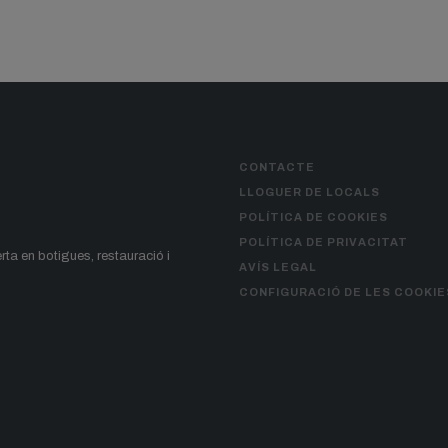
CONTACTE
LLOGUER DE LOCALS
POLÍTICA DE COOKIES
POLÍTICA DE PRIVACITAT
erta en botigues, restauració i
AVÍS LEGAL
CONFIGURACIÓ DE LES COOKIE