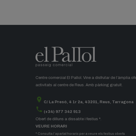
Centre comercial El Pallol. Vine a disfrutar de l’àmplia of
activitats al centre de Reus. Amb pàrking gratuït.
location_on
C/ La Presó, 4 1r 2a, 43201, Reus, Tarragona
phone
(+34) 977 342 913
Obert de dilluns a dissabte i festius *.
VEURE HORARI
* Consulta l’apartat horaris per a veure els festius oberts