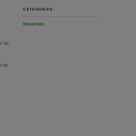
CATEGORIES
Novetats
ir de
s de