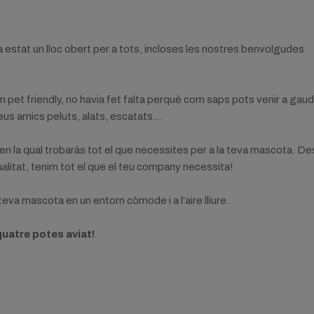
 estat un lloc obert per a tots, incloses les nostres benvolgudes
pet friendly, no havia fet falta perquè com saps pots venir a gaud
us amics peluts, alats, escatats…
 la qual trobaràs tot el que necessites per a la teva mascota. De
qualitat, tenim tot el que el teu company necessita!
eva mascota en un entorn còmode i a l’aire lliure.
quatre potes aviat!