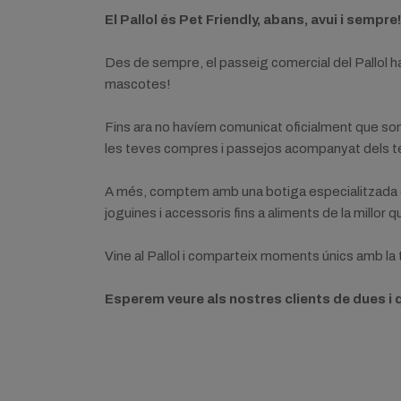
El Pallol és Pet Friendly, abans, avui i sempre!
Des de sempre, el passeig comercial del Pallol ha
mascotes!
Fins ara no havíem comunicat oficialment que som 
les teves compres i passejos acompanyat dels te
A més, comptem amb una botiga especialitzada en
joguines i accessoris fins a aliments de la millor 
Vine al Pallol i comparteix moments únics amb la t
Esperem veure als nostres clients de dues i 