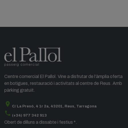
Centre comercial El Pallol. Vine a disfrutar de l’àmplia oferta
en botigues, restauració i activitats al centre de Reus. Amb
pàrking gratuït.
location_on
C/ La Presó, 4 1r 2a, 43201, Reus, Tarragona
phone
(+34) 977 342 913
Obert de dilluns a dissabte i festius *.