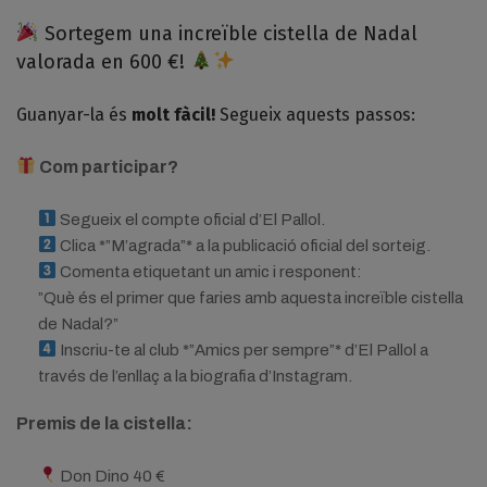
Sortegem una increïble cistella de Nadal
valorada en 600 €!
Guanyar-la és
molt fàcil!
Segueix aquests passos:
Com participar?
Segueix el compte oficial d’El Pallol.
Clica *”M’agrada”* a la publicació oficial del sorteig.
Comenta etiquetant un amic i responent:
”Què és el primer que faries amb aquesta increïble cistella
de Nadal?”
Inscriu-te al club *”Amics per sempre”* d’El Pallol a
través de l’enllaç a la biografia d’Instagram.
Premis de la cistella:
Don Dino 40 €