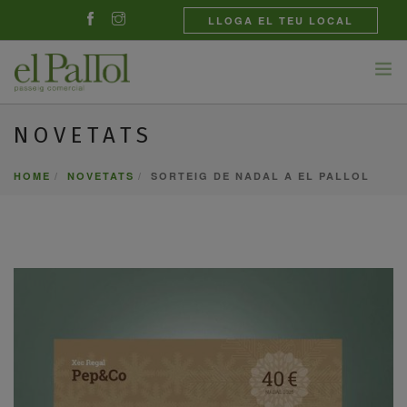
LLOGA EL TEU LOCAL
NOVETATS
BOTIGUES
GASTRONOMIA
HOME
NOVETATS
SORTEIG DE NADAL A EL PALLOL
NOVETATS
EL CENTRE
CONTACTE
CATALÀ